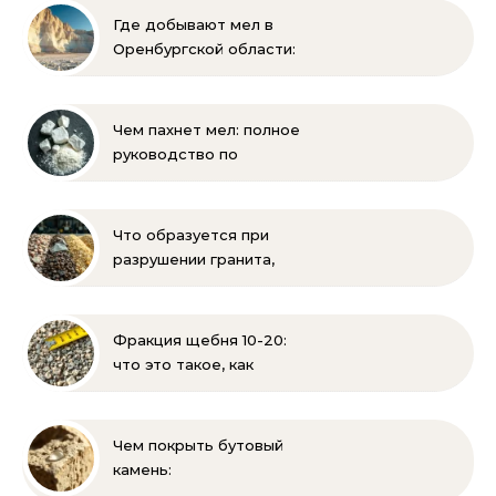
Где добывают мел в
Оренбургской области:
Акбулакские горы и
карьеры
Чем пахнет мел: полное
руководство по
определению запаха и
свойств
Что образуется при
разрушении гранита,
известняка, каменного
угля, торфа и песка |
Геология и
Фракция щебня 10-20:
стройматериалы
что это такое, как
выглядит и где
применяется
Чем покрыть бутовый
камень:
гидрофобизация, лаки и