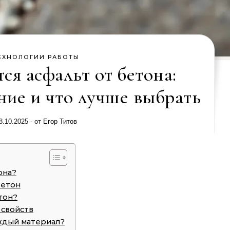
ЕХНОЛОГИИ РАБОТЫ
ся асфальт от бетона:
ние и что лучше выбрать
8.10.2025
- от
Егор Титов
она?
бетон
тон?
 свойств
аждый материал?