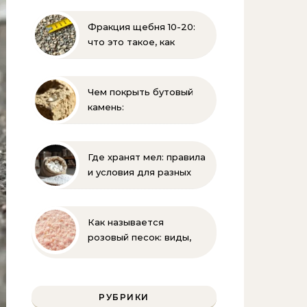
угля, торфа и песка |
Геология и
Фракция щебня 10-20:
стройматериалы
что это такое, как
выглядит и где
применяется
Чем покрыть бутовый
камень:
гидрофобизация, лаки и
краски для защиты
известняка
Где хранят мел: правила
и условия для разных
видов
Как называется
розовый песок: виды,
где используется и как
отличить натуральный
РУБРИКИ