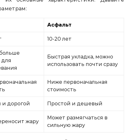
раметрам:
Асфальт
т
10-20 лет
 больше
Быстрая укладка, можно
 для
использовать почти сразу
евания
рвоначальная
Ниже первоначальная
ть
стоимость
 и дорогой
Простой и дешевый
Может размягчаться в
ереносит жару
сильную жару