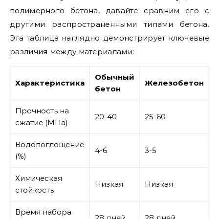
полимерного бетона, давайте сравним его с
другими распространенными типами бетона.
Эта таблица наглядно демонстрирует ключевые
различия между материалами:
Обычный
Характеристика
Железобетон
бетон
Прочность на
20-40
25-60
5
сжатие (МПа)
Водопоглощение
4-6
3-5
0
(%)
Химическая
О
Низкая
Низкая
стойкость
в
Время набора
28 дней
28 дней
1