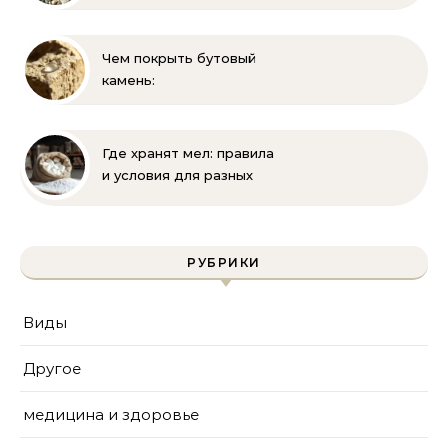
выглядит и где
применяется
Чем покрыть бутовый
камень:
гидрофобизация, лаки и
краски для защиты
известняка
Где хранят мел: правила
и условия для разных
видов
РУБРИКИ
Виды
Другое
медицина и здоровье