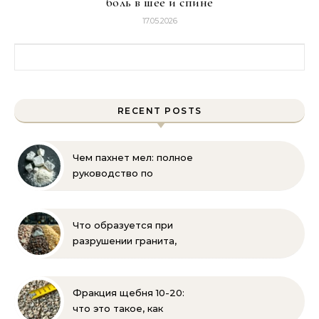
боль в шее и спине
17.05.2026
Найти:
RECENT POSTS
Чем пахнет мел: полное
руководство по
определению запаха и
свойств
Что образуется при
разрушении гранита,
известняка, каменного
угля, торфа и песка |
Геология и
Фракция щебня 10-20:
стройматериалы
что это такое, как