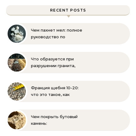
RECENT POSTS
Чем пахнет мел: полное
руководство по
определению запаха и
свойств
Что образуется при
разрушении гранита,
известняка, каменного
угля, торфа и песка |
Геология и
Фракция щебня 10-20:
стройматериалы
что это такое, как
выглядит и где
применяется
Чем покрыть бутовый
камень:
гидрофобизация, лаки и