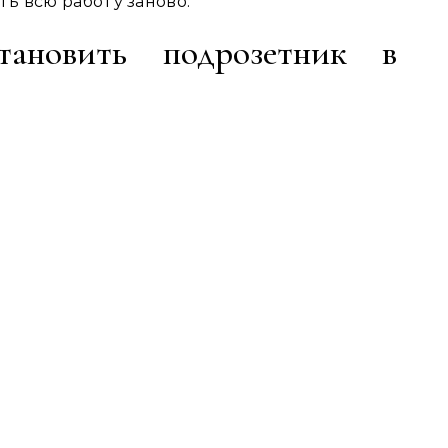
ь всю работу заново.
тановить подрозетник в