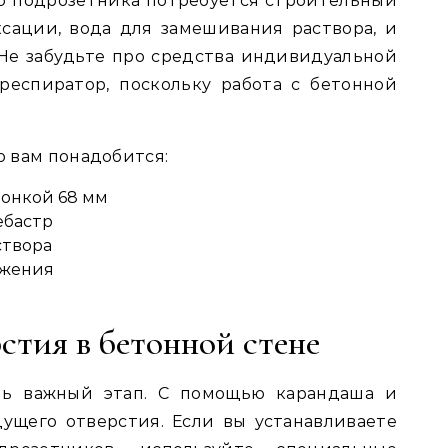
о подрозетника потребуется строительный
сации, вода для замешивания раствора, и
 Не забудьте про средства индивидуальной
респиратор, поскольку работа с бетонной
о вам понадобится:
ронкой 68 мм
ебастр
створа
ожения
стия в бетонной стене
нь важный этап. С помощью карандаша и
ущего отверстия. Если вы устанавливаете