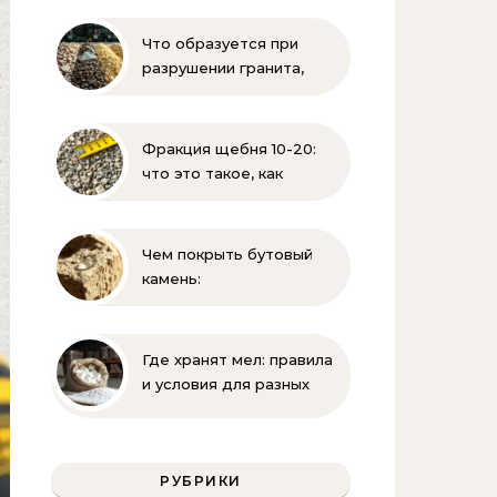
свойств
Что образуется при
разрушении гранита,
известняка, каменного
угля, торфа и песка |
Геология и
Фракция щебня 10-20:
стройматериалы
что это такое, как
выглядит и где
применяется
Чем покрыть бутовый
камень:
гидрофобизация, лаки и
краски для защиты
известняка
Где хранят мел: правила
и условия для разных
видов
РУБРИКИ