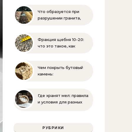
свойств
Что образуется при
разрушении гранита,
известняка, каменного
угля, торфа и песка |
Геология и
Фракция щебня 10-20:
стройматериалы
что это такое, как
выглядит и где
применяется
Чем покрыть бутовый
камень:
гидрофобизация, лаки и
краски для защиты
известняка
Где хранят мел: правила
и условия для разных
видов
РУБРИКИ