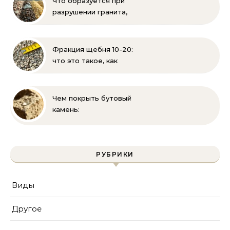
Что образуется при
разрушении гранита,
известняка, каменного
угля, торфа и песка |
Геология и
Фракция щебня 10-20:
стройматериалы
что это такое, как
выглядит и где
применяется
Чем покрыть бутовый
камень:
гидрофобизация, лаки и
краски для защиты
известняка
РУБРИКИ
Виды
Другое