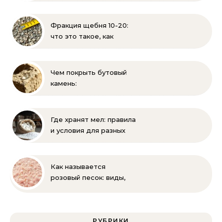
известняка, каменного
угля, торфа и песка |
Геология и
Фракция щебня 10-20:
стройматериалы
что это такое, как
выглядит и где
применяется
Чем покрыть бутовый
камень:
гидрофобизация, лаки и
краски для защиты
известняка
Где хранят мел: правила
и условия для разных
видов
Как называется
розовый песок: виды,
где используется и как
отличить натуральный
РУБРИКИ