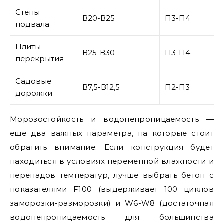
Стены
В20-В25
П3-П4
подвала
Плиты
В25-В30
П3-П4
перекрытия
Садовые
В7,5-В12,5
П2-П3
дорожки
Морозостойкость и водонепроницаемость —
еще два важных параметра, на которые стоит
обратить внимание. Если конструкция будет
находиться в условиях переменной влажности и
перепадов температур, лучше выбрать бетон с
показателями F100 (выдерживает 100 циклов
заморозки-разморозки) и W6-W8 (достаточная
водонепроницаемость для большинства