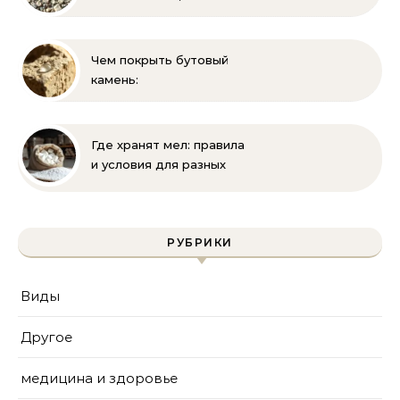
выглядит и где
применяется
Чем покрыть бутовый
камень:
гидрофобизация, лаки и
краски для защиты
известняка
Где хранят мел: правила
и условия для разных
видов
РУБРИКИ
Виды
Другое
медицина и здоровье