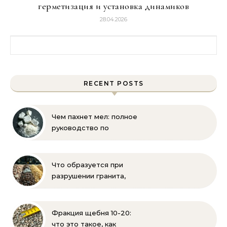
герметизация и установка динамиков
28.04.2026
Найти:
RECENT POSTS
Чем пахнет мел: полное
руководство по
определению запаха и
свойств
Что образуется при
разрушении гранита,
известняка, каменного
угля, торфа и песка |
Геология и
Фракция щебня 10-20:
стройматериалы
что это такое, как