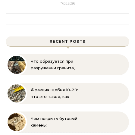
17.05.2026
Найти:
RECENT POSTS
Что образуется при
разрушении гранита,
известняка, каменного
угля, торфа и песка |
Геология и
Фракция щебня 10-20:
стройматериалы
что это такое, как
выглядит и где
применяется
Чем покрыть бутовый
камень:
гидрофобизация, лаки и