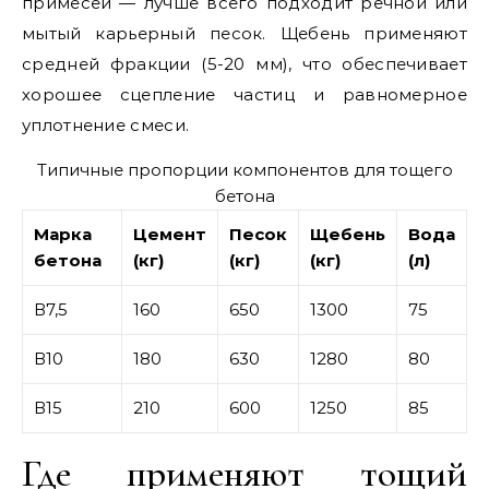
примесей — лучше всего подходит речной или
мытый карьерный песок. Щебень применяют
средней фракции (5-20 мм), что обеспечивает
хорошее сцепление частиц и равномерное
уплотнение смеси.
Типичные пропорции компонентов для тощего
бетона
Марка
Цемент
Песок
Щебень
Вода
бетона
(кг)
(кг)
(кг)
(л)
В7,5
160
650
1300
75
В10
180
630
1280
80
В15
210
600
1250
85
Где применяют тощий