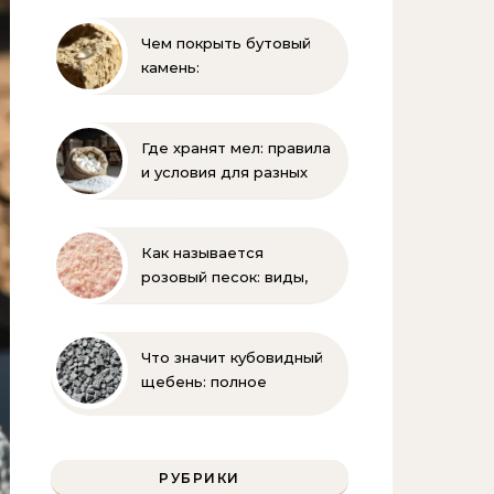
применяется
Чем покрыть бутовый
камень:
гидрофобизация, лаки и
краски для защиты
известняка
Где хранят мел: правила
и условия для разных
видов
Как называется
розовый песок: виды,
где используется и как
отличить натуральный
Что значит кубовидный
щебень: полное
руководство по
свойствам и
применению
РУБРИКИ