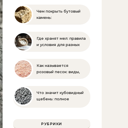
применяется
Чем покрыть бутовый
камень:
гидрофобизация, лаки и
краски для защиты
известняка
Где хранят мел: правила
и условия для разных
видов
Как называется
розовый песок: виды,
где используется и как
отличить натуральный
Что значит кубовидный
щебень: полное
руководство по
свойствам и
применению
РУБРИКИ