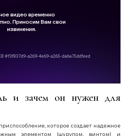
ль и зачем он нужен для
приспособление, которое создает надежное
ежным элементом (шурупом, винтом) и