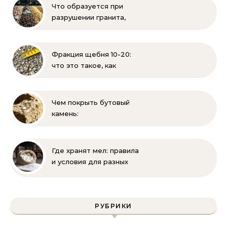
Что образуется при
разрушении гранита,
известняка, каменного
угля, торфа и песка |
Геология и
Фракция щебня 10-20:
стройматериалы
что это такое, как
выглядит и где
применяется
Чем покрыть бутовый
камень:
гидрофобизация, лаки и
краски для защиты
известняка
Где хранят мел: правила
и условия для разных
видов
РУБРИКИ