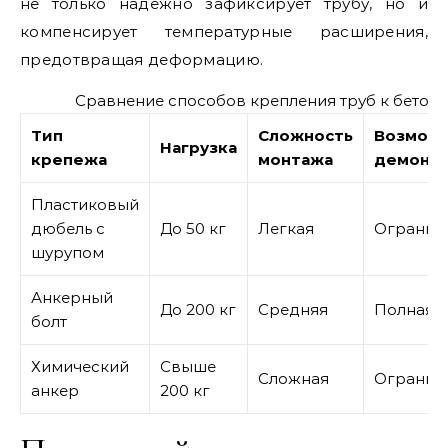
не только надежно зафиксирует трубу, но и
компенсирует температурные расширения,
предотвращая деформацию.
Сравнение способов крепления труб к бетону
Тип
Сложность
Возмож
Нагрузка
крепежа
монтажа
демонт
Пластиковый
дюбель с
До 50 кг
Легкая
Огранич
шурупом
Анкерный
До 200 кг
Средняя
Полная
болт
Химический
Свыше
Сложная
Огранич
анкер
200 кг