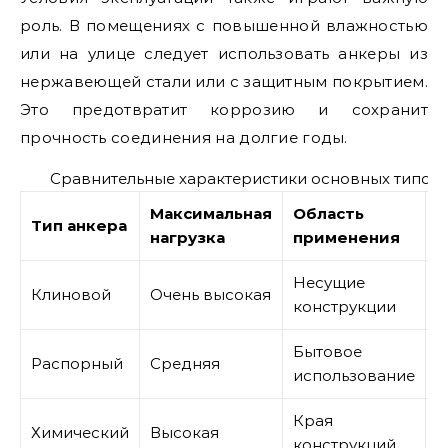
роль. В помещениях с повышенной влажностью
или на улице следует использовать анкеры из
нержавеющей стали или с защитным покрытием.
Это предотвратит коррозию и сохранит
прочность соединения на долгие годы.
Сравнительные характеристики основных типов
Максимальная
Область
С
Тип анкера
нагрузка
применения
м
Несущие
Клиновой
Очень высокая
С
конструкции
Бытовое
Распорный
Средняя
Н
использование
Края
Химический
Высокая
В
конструкций