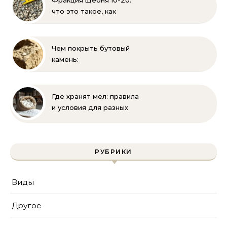
Фракция щебня 10-20:
стройматериалы
что это такое, как
выглядит и где
применяется
Чем покрыть бутовый
камень:
гидрофобизация, лаки и
краски для защиты
известняка
Где хранят мел: правила
и условия для разных
видов
РУБРИКИ
Виды
Другое