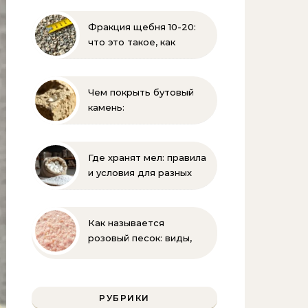
угля, торфа и песка |
Геология и
Фракция щебня 10-20:
стройматериалы
что это такое, как
выглядит и где
применяется
Чем покрыть бутовый
камень:
гидрофобизация, лаки и
краски для защиты
известняка
Где хранят мел: правила
и условия для разных
видов
Как называется
розовый песок: виды,
где используется и как
отличить натуральный
РУБРИКИ